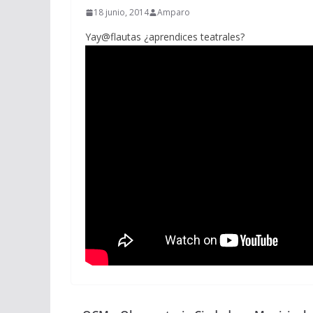
18 junio, 2014
Amparo
Yay@flautas ¿aprendices teatrales?