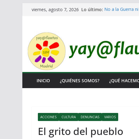
Saltar
Lo último:
No a la Guerra ni
viernes, agosto 7, 2026
al
Lo llaman democr
Ni un Euro para e
contenido
El Laberinto de l
Encuentro Estata
INICIO
¿QUIÉNES SOMOS?
¿QUÉ HACEM
ACCIONES
CULTURA
DENUNCIAS
VARIOS
El grito del pueblo