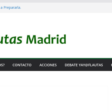
 a Prepararla.
acia y no lo es
l Rearme. Ni un Voto para la Guerra.
as Listas de Espera.
l de Iai@-Yay@flautas
OS?
CONTACTO
ACCIONES
DEBATE YAY@FLAUTAS