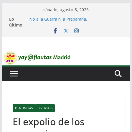
Saltar
sábado, agosto 8, 2026
al
Lo
No a la Guerra ni a Prepararla.
contenido
último:
Lo llaman democracia y no lo es
Ni un Euro para el Rearme. Ni un Voto para la
Guerra.
El Laberinto de las Listas de Espera.
Encuentro Estatal de Iai@-Yay@flautas
DENUNCIAS
DIVERSOS
El expolio de los