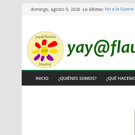
Saltar
Lo último:
No a la Guerra 
domingo, agosto 9, 2026
al
Lo llaman demo
Ni un Euro para
contenido
El Laberinto de
Encuentro Esta
INICIO
¿QUIÉNES SOMOS?
¿QUÉ HACEM