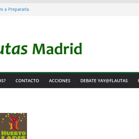
ni a Prepararla.
cracia y no lo es
 el Rearme. Ni un Voto para la Guerra.
 las Listas de Espera.
tal de Iai@-Yay@flautas
OS?
CONTACTO
ACCIONES
DEBATE YAY@FLAUTAS