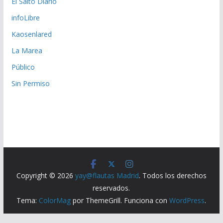
El Salto Diario
infoLibre
Kaosenlared
La Marea
Público
Sin Permiso
Copyright © 2026
yay@flautas Madrid
. Todos los derechos
reservados.
Tema:
ColorMag
por ThemeGrill. Funciona con
WordPress
.