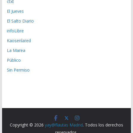
ctxt
El Jueves
El Salto Diario
infoLibre
Kaosenlared
La Marea
Público
Sin Permiso
Copyright © 2026
yay@flautas Madrid
. Todos los derechos
reservados.