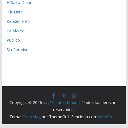
El Salto Diario
infoLibre
Kaosenlared
La Marea
Público
Sin Permiso
Copyright © 2026
yay@flautas Madrid
. Todos los derechos
reservados.
Tema:
ColorMag
por ThemeGrill. Funciona con
WordPress
.