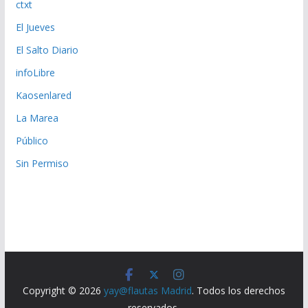
ctxt
El Jueves
El Salto Diario
infoLibre
Kaosenlared
La Marea
Público
Sin Permiso
Copyright © 2026
yay@flautas Madrid
. Todos los derechos
reservados.