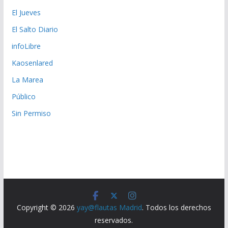
El Jueves
El Salto Diario
infoLibre
Kaosenlared
La Marea
Público
Sin Permiso
Copyright © 2026
yay@flautas Madrid
. Todos los derechos
reservados.