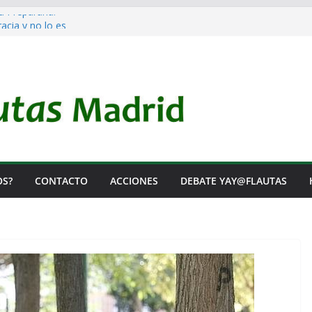
a Prepararla.
cia y no lo es
l Rearme. Ni un Voto para la Guerra.
s Listas de Espera.
 de Iai@-Yay@flautas
OS?
CONTACTO
ACCIONES
DEBATE YAY@FLAUTAS