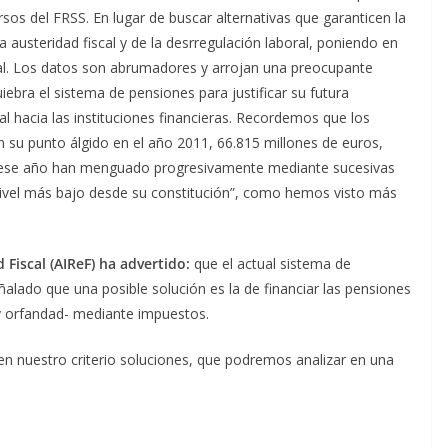
rsos del FRSS. En lugar de buscar alternativas que garanticen la
la austeridad fiscal y de la desrregulación laboral, poniendo en
ial. Los datos son abrumadores y arrojan una preocupante
uiebra el sistema de pensiones para justificar su futura
tal hacia las instituciones financieras. Recordemos que los
n su punto álgido en el año 2011, 66.815 millones de euros,
 de ese año han menguado progresivamente mediante sucesivas
nivel más bajo desde su constitución”, como hemos visto más
Fiscal (AIReF) ha advertido:
que el actual sistema de
alado que una posible solución es la de financiar las pensiones
 y orfandad- mediante impuestos.
en nuestro criterio soluciones, que podremos analizar en una