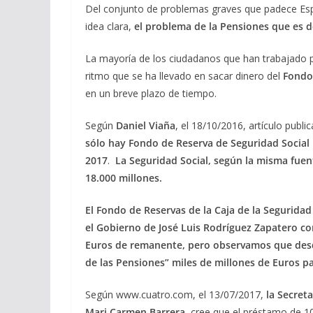
Del conjunto de problemas graves que padece Espa
idea clara,
el problema de la Pensiones que es 
La mayoría de los ciudadanos que han trabajado p
ritmo que se ha llevado en sacar dinero del
Fondo 
en un breve plazo de tiempo.
Según
Daniel Viaña
, el 18/10/2016, artículo publ
sólo hay Fondo de Reserva de Seguridad Social
2017
.
La Seguridad Social, según la misma fuent
18.000 millones.
El Fondo de Reservas de la Caja de la Seguridad
el Gobierno de
José Luis Rodríguez Zapatero
con
Euros de remanente, pero observamos que desd
de las Pensiones”
miles de millones de Euros pa
Según www.cuatro.com, el 13/07/2017,
la Secret
Mari Carmen Barrera
, cree que el préstamo de 1