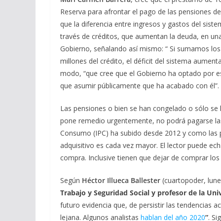
Reserva para afrontar el pago de las pensiones de 
que la diferencia entre ingresos y gastos del sis
través de créditos, que aumentan la deuda, en una
Gobierno, señalando así mismo: “ Si sumamos los 
millones del crédito, el déficit del sistema aument
modo, “que cree que el Gobierno ha optado por e
que asumir públicamente que ha acabado con él”.
Las pensiones o bien se han congelado o sólo se h
pone remedio urgentemente, no podrá pagarse las 
Consumo (IPC) ha subido desde 2012 y como las p
adquisitivo es cada vez mayor. El lector puede ec
compra. Inclusive tienen que dejar de comprar lo
Según
Héctor Illueca Ballester
(cuartopoder, lune
Trabajo y Seguridad Social y profesor de la Uni
futuro evidencia que, de persistir las tendencias 
lejana. Algunos analistas
hablan del año 2020
”
. Si