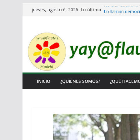
Saltar
Lo último:
No a la Guerra ni 
jueves, agosto 6, 2026
al
Lo llaman democra
Ni un Euro para e
contenido
El Laberinto de la
Encuentro Estatal
INICIO
¿QUIÉNES SOMOS?
¿QUÉ HACEM