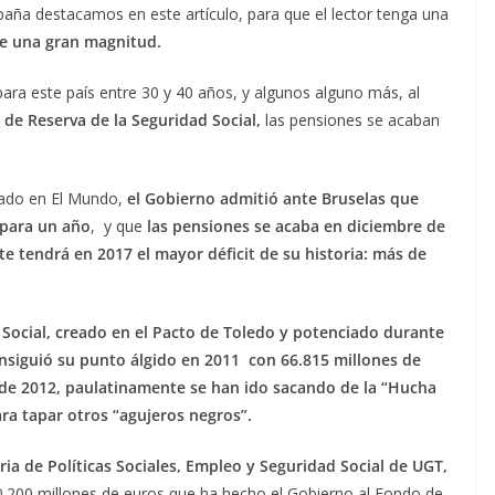
ña destacamos en este artículo, para que el lector tenga una
de una gran magnitud.
ara este país entre 30 y 40 años, y algunos alguno más, al
de Reserva de la Seguridad Social,
las pensiones se acaban
icado en El Mundo,
el Gobierno admitió ante Bruselas que
 para un año
, y que
las pensiones se acaba en diciembre de
e tendrá en 2017 el mayor déficit de su historia: más de
 Social, creado en el Pacto de Toledo y potenciado durante
siguió su punto álgido en 2011 con 66.815 millones de
e 2012, paulatinamente se han ido sacando de la “
Hucha
ra tapar otros “agujeros negros”.
aria de Políticas Sociales, Empleo y Seguridad Social de UGT,
0.200 millones de euros que ha hecho el Gobierno al Fondo de