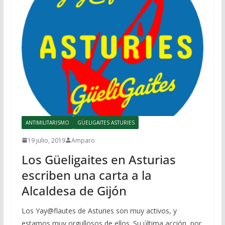
ANTIMILITARISMO
GÜELIGAITES ASTURIES
19 julio, 2019
Amparo
Los Güeligaites en Asturias
escriben una carta a la
Alcaldesa de Gijón
Los Yay@flautes de Asturies son muy activos, y
estamos muy orgullosos de ellos. Su última acción, por