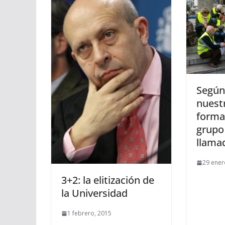
Según
nuest
forma
grupo 
llama
29 ener
3+2: la elitización de
la Universidad
1 febrero, 2015