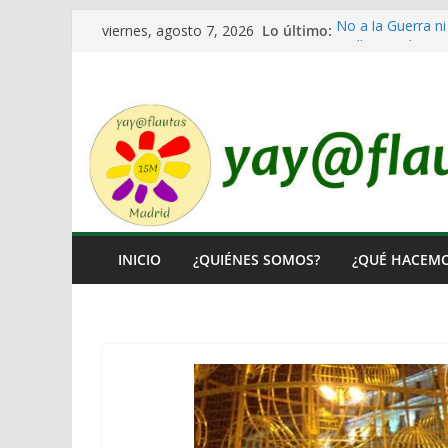
Saltar
Lo último:
No a la Guerra ni
viernes, agosto 7, 2026
al
Lo llaman democr
Ni un Euro para e
contenido
El Laberinto de l
Encuentro Estata
INICIO
¿QUIÉNES SOMOS?
¿QUÉ HACEM