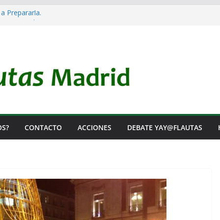
 a Prepararla.
acia y no lo es
l Rearme. Ni un Voto para la Guerra.
as Listas de Espera.
l de Iai@-Yay@flautas
OS?
CONTACTO
ACCIONES
DEBATE YAY@FLAUTAS