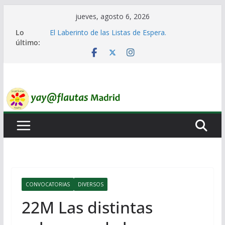
Saltar
jueves, agosto 6, 2026
al
Lo
El Laberinto de las Listas de Espera.
contenido
último:
Encuentro Estatal de Iai@-Yay@flautas
No a la Guerra ni a Prepararla.
Lo llaman democracia y no lo es
Ni un Euro para el Rearme. Ni un Voto para la
Guerra.
CONVOCATORIAS
DIVERSOS
22M Las distintas