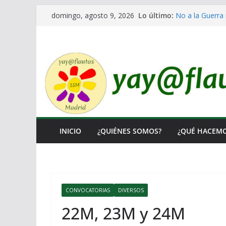
Saltar
Lo último:
No a la Guerra 
domingo, agosto 9, 2026
al
Lo llaman demo
Ni un Euro para
contenido
El Laberinto de
Encuentro Esta
INICIO
¿QUIÉNES SOMOS?
¿QUÉ HACEM
CONVOCATORIAS
DIVERSOS
22M, 23M y 24M