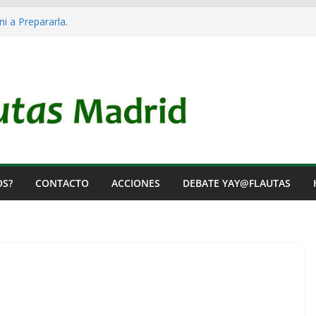
ni a Prepararla.
cracia y no lo es
 el Rearme. Ni un Voto para la Guerra.
 las Listas de Espera.
tal de Iai@-Yay@flautas
OS?
CONTACTO
ACCIONES
DEBATE YAY@FLAUTAS