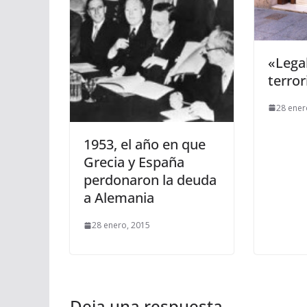
«Lega
terror
28 ener
1953, el año en que
Grecia y España
perdonaron la deuda
a Alemania
28 enero, 2015
Deja una respuesta