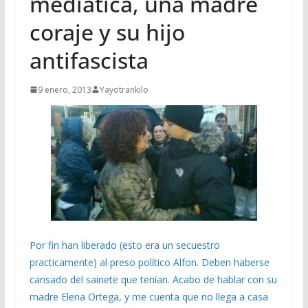
mediática, una madre
coraje y su hijo
antifascista
9 enero, 2013
Yayotrankilo
Por fin han liberado (esto era un secuestro
practicamente) al preso político Alfon. Deben haberse
cansado del sainete que tenían. Acabo de hablar con su
madre Elena Ortega, y me cuenta que no llega a casa