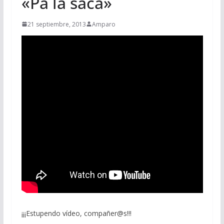
«Pa la saca»
21 septiembre, 2013
Amparo
¡¡¡Estupendo vídeo, compañer@s!!!