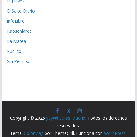
El Jueves
El Salto Diario
infoLibre
Kaosenlared
La Marea
Público
Sin Permiso
Copyright © 2026
yay@flautas Madrid
. Todos los derechos
reservados.
Tema:
ColorMag
por ThemeGrill. Funciona con
WordPress
.