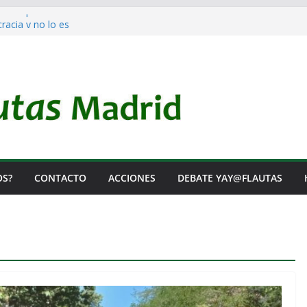
 a Prepararla.
acia y no lo es
el Rearme. Ni un Voto para la Guerra.
as Listas de Espera.
l de Iai@-Yay@flautas
OS?
CONTACTO
ACCIONES
DEBATE YAY@FLAUTAS