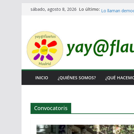
Saltar
No a la Guerra ni
Lo último:
sábado, agosto 8, 2026
Lo llaman democr
al
Ni un Euro para 
contenido
El Laberinto de l
Encuentro Estata
INICIO
¿QUIÉNES SOMOS?
¿QUÉ HACEM
Convocatoris