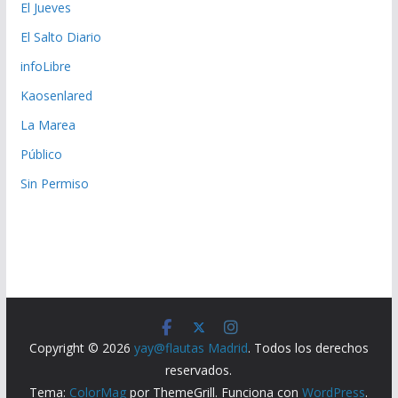
El Jueves
El Salto Diario
infoLibre
Kaosenlared
La Marea
Público
Sin Permiso
Copyright © 2026
yay@flautas Madrid
. Todos los derechos
reservados.
Tema:
ColorMag
por ThemeGrill. Funciona con
WordPress
.