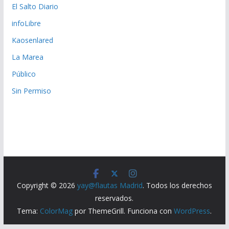
El Salto Diario
infoLibre
Kaosenlared
La Marea
Público
Sin Permiso
Copyright © 2026
yay@flautas Madrid
. Todos los derechos
reservados.
Tema:
ColorMag
por ThemeGrill. Funciona con
WordPress
.