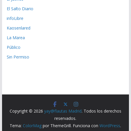
El Salto Diario
infoLibre
Kaosenlared
La Marea
Público
Sin Permiso
Copyright © 2026
yay@flautas Madrid
. Todos los derechos
reservados.
Tema:
ColorMag
por ThemeGrill. Funciona con
WordPress
.