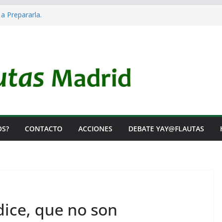
 a Prepararla.
acia y no lo es
l Rearme. Ni un Voto para la Guerra.
as Listas de Espera.
l de Iai@-Yay@flautas
OS?
CONTACTO
ACCIONES
DEBATE YAY@FLAUTAS
dice, que no son