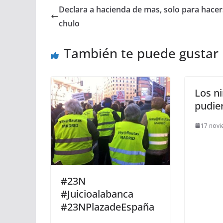
Declara a hacienda de mas, solo para hacer
chulo
También te puede gustar
Los n
pudie
17 novi
#23N
#Juicioalabanca
#23NPlazadeEspaña