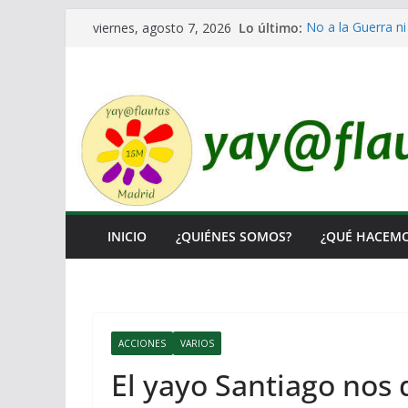
Saltar
Lo último:
No a la Guerra ni
viernes, agosto 7, 2026
al
Lo llaman democr
Ni un Euro para e
contenido
El Laberinto de l
Encuentro Estata
INICIO
¿QUIÉNES SOMOS?
¿QUÉ HACEM
ACCIONES
VARIOS
El yayo Santiago nos 