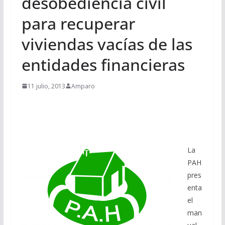
desobediencia civil
para recuperar
viviendas vacías de las
entidades financieras
11 julio, 2013
Amparo
La
PAH
pres
enta
el
man