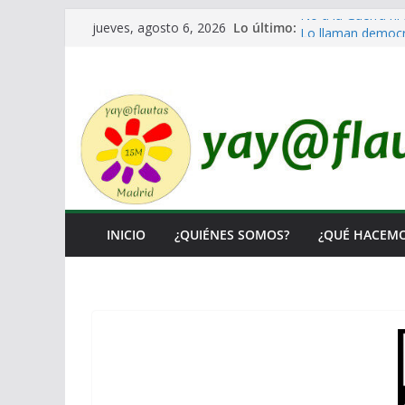
Saltar
No a la Guerra ni 
Lo último:
jueves, agosto 6, 2026
Lo llaman democra
al
Ni un Euro para e
contenido
El Laberinto de la
Encuentro Estatal
INICIO
¿QUIÉNES SOMOS?
¿QUÉ HACEM