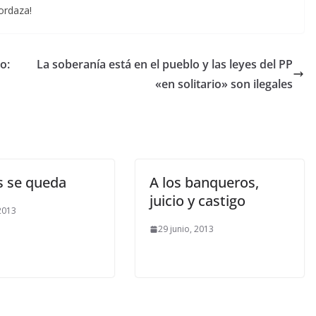
Mordaza!
o:
La soberanía está en el pueblo y las leyes del PP
«en solitario» son ilegales
s se queda
A los banqueros,
juicio y castigo
 2013
29 junio, 2013