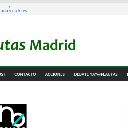
a Prepararla.
cia y no lo es
l Rearme. Ni un Voto para la Guerra.
s Listas de Espera.
 de Iai@-Yay@flautas
OS?
CONTACTO
ACCIONES
DEBATE YAY@FLAUTAS