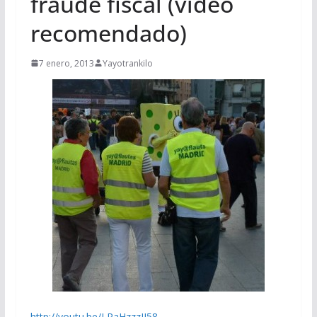
fraude fiscal (video
recomendado)
7 enero, 2013
Yayotrankilo
http://youtu.be/LPaHzzzJJ58