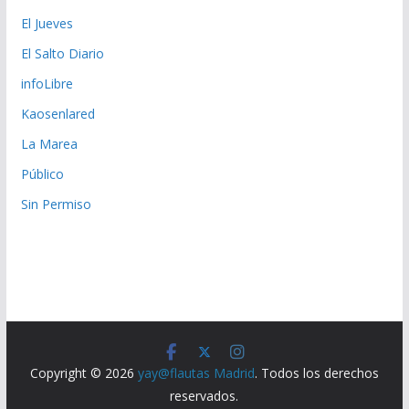
El Jueves
El Salto Diario
infoLibre
Kaosenlared
La Marea
Público
Sin Permiso
Copyright © 2026
yay@flautas Madrid
. Todos los derechos
reservados.