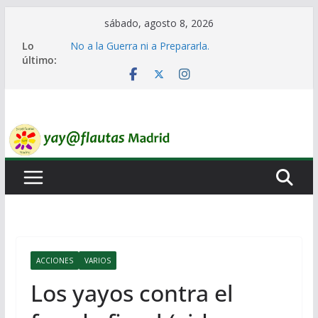
Saltar
sábado, agosto 8, 2026
al
Lo
No a la Guerra ni a Prepararla.
contenido
último:
Lo llaman democracia y no lo es
Ni un Euro para el Rearme. Ni un Voto para la
Guerra.
El Laberinto de las Listas de Espera.
Encuentro Estatal de Iai@-Yay@flautas
ACCIONES
VARIOS
Los yayos contra el