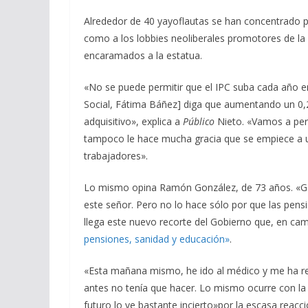
Alrededor de 40 yayoflautas se han concentrado 
como a los lobbies neoliberales promotores de la i
encaramados a la estatua.
«No se puede permitir que el IPC suba cada año e
Social, Fátima Báñez] diga que aumentando un 0
adquisitivo», explica a
Público
Nieto. «Vamos a per
tampoco le hace mucha gracia que se empiece a uti
trabajadores».
Lo mismo opina Ramón González, de 73 años. «Ga
este señor. Pero no lo hace sólo por que las pen
llega este nuevo recorte del Gobierno que, en cam
pensiones, sanidad y educación»
.
«Esta mañana mismo, he ido al médico y me ha r
antes no tenía que hacer. Lo mismo ocurre con la 
futuro lo ve bastante incierto»por la escasa reacci