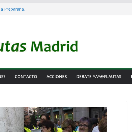
 a Prepararla.
acia y no lo es
l Rearme. Ni un Voto para la Guerra.
as Listas de Espera.
l de Iai@-Yay@flautas
OS?
CONTACTO
ACCIONES
DEBATE YAY@FLAUTAS