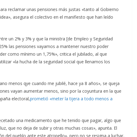
para reclamar unas pensiones más justas «tanto al Gobierno
dea», asegura el colectivo en el manifiesto que han leído
ntre un 2% y 3% y que la ministra [de Empleo y Seguridad
,25% las pensiones vayamos a mantener nuestro poder
der como mínimo un 1,75%», critica el jubilado, al que
lizar «la hucha de la seguridad social que llenamos los
no menos qye cuando me jubilé, hace ya 8 años», se queja
siones vayan aumentar menos, sino por la coyuntura en la que
paña electoral,
prometió «meter la tijera a todo menos a
ecetado una medicamento que he tenido que pagar, algo que
luz, que no deja de subir y otras muchas cosas», apunta. El
ón del pueblo ante este atropello», pero no se resigna a luchar,