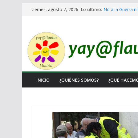
Saltar
Lo último:
No a la Guerra ni
viernes, agosto 7, 2026
al
Lo llaman democr
Ni un Euro para e
contenido
El Laberinto de l
Encuentro Estata
INICIO
¿QUIÉNES SOMOS?
¿QUÉ HACEM