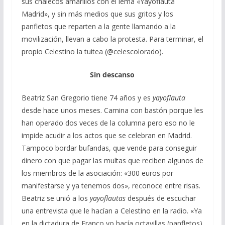
sus chalecos amarillos con el lema «Yayoflauta
Madrid», y sin más medios que sus gritos y los
panfletos que reparten a la gente llamando a la
movilización, llevan a cabo la protesta. Para terminar, el
propio Celestino la tuitea (@celescolorado).
Sin descanso
Beatriz San Gregorio tiene 74 años y es
yayoflauta
desde hace unos meses. Camina con bastón porque les
han operado dos veces de la columna pero eso no le
impide acudir a los actos que se celebran en Madrid.
Tampoco bordar bufandas, que vende para conseguir
dinero con que pagar las multas que reciben algunos de
los miembros de la asociación: «300 euros por
manifestarse y ya tenemos dos», reconoce entre risas.
Beatriz se unió a los
yayoflautas
después de escuchar
una entrevista que le hacían a Celestino en la radio. «Ya
en la dictadura de Franco yo hacía octavillas (panfletos)