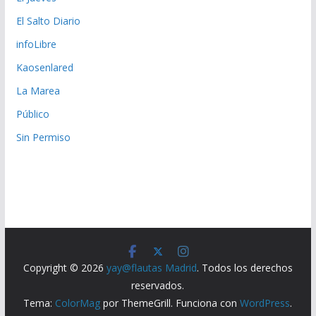
El Salto Diario
infoLibre
Kaosenlared
La Marea
Público
Sin Permiso
Copyright © 2026
yay@flautas Madrid
. Todos los derechos
reservados.
Tema:
ColorMag
por ThemeGrill. Funciona con
WordPress
.