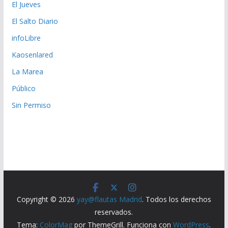
El Jueves
El Salto Diario
infoLibre
Kaosenlared
La Marea
Público
Sin Permiso
Copyright © 2026
yay@flautas Madrid
. Todos los derechos
reservados.
Tema:
ColorMag
por ThemeGrill. Funciona con
WordPress
.