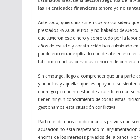
Estimados Sres. de la Sección Segunda de la Audi
las 14 entidades financieras (ahora ya no tanta
Ante todo, quiero insistir en que yo considero qu
prestados 492.000 euros, y no haberlos devuelto,
que tuvieron ese dinero y sobre todo por la labor
años de estudio y construcción han culminado en e
puede encontrar explicado con detalle en este enl
tal como muchas personas conocen de primera 
Sin embargo, llego a comprender que una parte de
y aquellos y aquellas que les apoyan o se sienten 
conmigo porque no están de acuerdo en que se ha
tienen ningún conocimiento de todas estas inicia
gestionamos esta situación conflictiva.
Partimos de unos condicionantes previos que son s
acusación no está respetando mi argumentación b
encima de los intereses privados de la banca. Por 