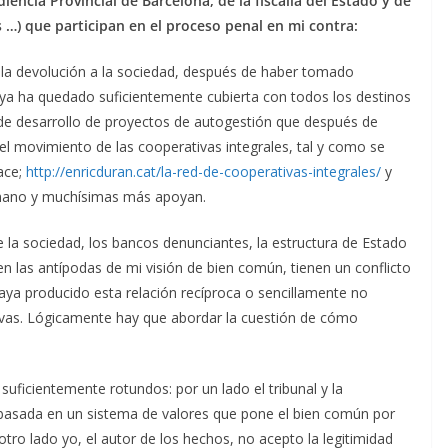
encia Provincial de Barcelona, de la fiscalía del Estado y de
s …) que participan en el proceso penal en mi contra:
e la devolución a la sociedad, después de haber tomado
 ya ha quedado suficientemente cubierta con todos los destinos
 de desarrollo de proyectos de autogestión que después de
l movimiento de las cooperativas integrales, tal y como se
ace;
http://enricduran.cat/la-red-de-cooperativas-integrales/
y
mano y muchísimas más apoyan.
 la sociedad, los bancos denunciantes, la estructura de Estado
en las antípodas de mi visión de bien común, tienen un conflicto
ya producido esta relación recíproca o sencillamente no
tivas. Lógicamente hay que abordar la cuestión de cómo
uficientemente rotundos: por un lado el tribunal y la
asada en un sistema de valores que pone el bien común por
otro lado yo, el autor de los hechos, no acepto la legitimidad