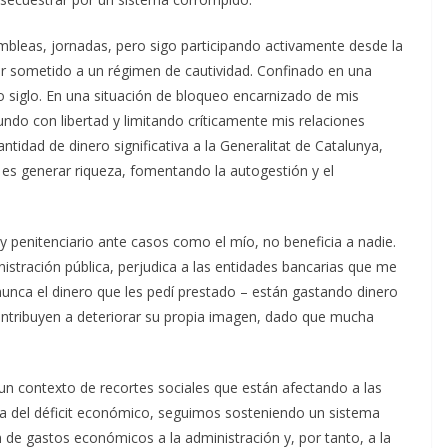
mbleas, jornadas, pero sigo participando activamente desde la
star sometido a un régimen de cautividad. Confinado en una
tro siglo. En una situación de bloqueo encarnizado de mis
do con libertad y limitando críticamente mis relaciones
ntidad de dinero significativa a la Generalitat de Catalunya,
es generar riqueza, fomentando la autogestión y el
 y penitenciario ante casos como el mío, no beneficia a nadie.
istración pública, perjudica a las entidades bancarias que me
nunca el dinero que les pedí prestado – están gastando dinero
contribuyen a deteriorar su propia imagen, dado que mucha
un contexto de recortes sociales que están afectando a las
a del déficit económico, seguimos sosteniendo un sistema
n de gastos económicos a la administración y, por tanto, a la