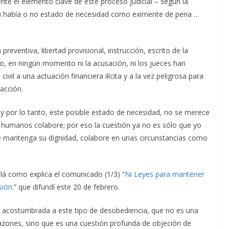
nte el elemento clave de este proceso judicial – según la
si había o no estado de necesidad como eximente de pena …
reventiva, libertad provisional, instrucción, escrito de la
io, en ningún momento ni la acusación, ni los jueces han
vil a una actuación financiera ilícita y a la vez peligrosa para
acción.
 y por lo tanto, este posible estado de necesidad, no se merece
umanos colabore; por eso la cuestión ya no es sólo que yo
e mantenga su dignidad, colabore en unas circunstancias como
llá como explica el comunicado (1/3) “
Ni Leyes para mantener
sión
.” que difundí este 20 de febrero.
á acostumbrada a este tipo de desobediencia, que no es una
azones, sino que es una cuestión profunda de objeción de