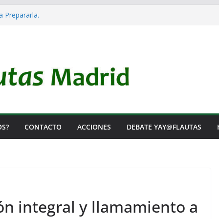
a Prepararla.
cia y no lo es
l Rearme. Ni un Voto para la Guerra.
s Listas de Espera.
 de Iai@-Yay@flautas
OS?
CONTACTO
ACCIONES
DEBATE YAY@FLAUTAS
ón integral y llamamiento a