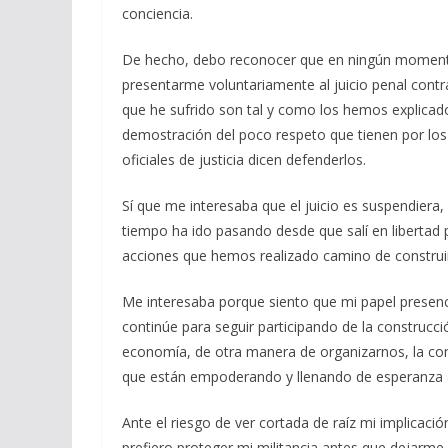
conciencia.
De hecho, debo reconocer que en ningún momento 
presentarme voluntariamente al juicio penal contr
que he sufrido son tal y como los hemos explicado
demostración del poco respeto que tienen por lo
oficiales de justicia dicen defenderlos.
Sí que me interesaba que el juicio es suspendiera
tiempo ha ido pasando desde que salí en libertad 
acciones que hemos realizado camino de construir 
Me interesaba porque siento que mi papel presenc
continúe para seguir participando de la construcci
economía, de otra manera de organizarnos, la con
que están empoderando y llenando de esperanza 
Ante el riesgo de ver cortada de raíz mi implicaci
prefiero proteger mi militancia antes que dejarme