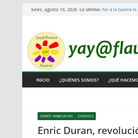
Saltar
Lo último:
No a la Guerra ni 
lunes, agosto 10, 2026
al
Lo llaman democra
Ni un Euro para e
contenido
El Laberinto de la
Encuentro Estatal
INICIO
¿QUIÉNES SOMOS?
¿QUÉ HACEM
DEBATE YAY@FLAUTAS
DIVERSOS
Enric Duran, revoluci