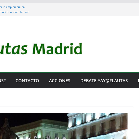
a Prepararla.
cia y no lo es
l Rearme. Ni un Voto para la Guerra.
s Listas de Espera.
 de Iai@-Yay@flautas
OS?
CONTACTO
ACCIONES
DEBATE YAY@FLAUTAS