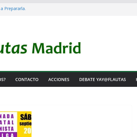
 a Prepararla.
acia y no lo es
l Rearme. Ni un Voto para la Guerra.
as Listas de Espera.
l de Iai@-Yay@flautas
OS?
CONTACTO
ACCIONES
DEBATE YAY@FLAUTAS