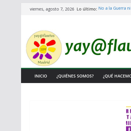
Saltar
Lo último:
No a la Guerra ni
viernes, agosto 7, 2026
al
Lo llaman democr
Ni un Euro para e
contenido
El Laberinto de l
Encuentro Estata
INICIO
¿QUIÉNES SOMOS?
¿QUÉ HACEM