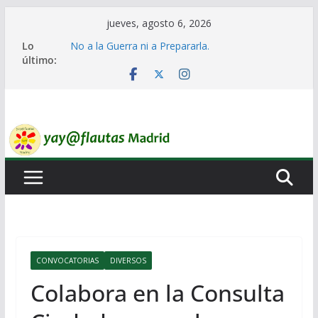
Saltar
jueves, agosto 6, 2026
al
Lo
No a la Guerra ni a Prepararla.
contenido
último:
Lo llaman democracia y no lo es
Ni un Euro para el Rearme. Ni un Voto para la
Guerra.
El Laberinto de las Listas de Espera.
Encuentro Estatal de Iai@-Yay@flautas
CONVOCATORIAS
DIVERSOS
Colabora en la Consulta