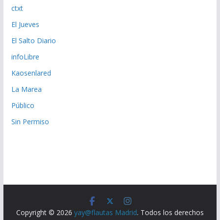
ctxt
El Jueves
El Salto Diario
infoLibre
Kaosenlared
La Marea
Público
Sin Permiso
Copyright © 2026
yay@flautas Madrid
. Todos los derechos