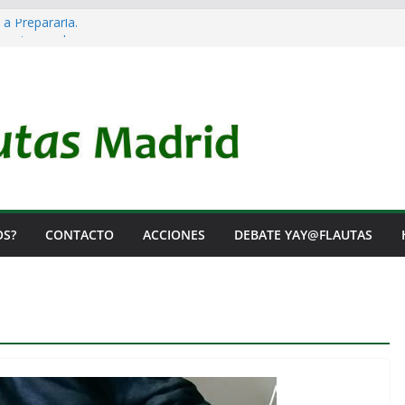
 a Prepararla.
acia y no lo es
el Rearme. Ni un Voto para la Guerra.
as Listas de Espera.
l de Iai@-Yay@flautas
OS?
CONTACTO
ACCIONES
DEBATE YAY@FLAUTAS