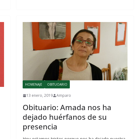
HOMENAJE
OBITUOARIO
13 enero, 2019
Amparo
Obituario: Amada nos ha
dejado huérfanos de su
presencia
Hoy estamos tristes porque nos ha dejado nuestra