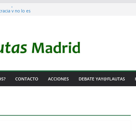
 a Prepararla.
acia y no lo es
el Rearme. Ni un Voto para la Guerra.
as Listas de Espera.
l de Iai@-Yay@flautas
OS?
CONTACTO
ACCIONES
DEBATE YAY@FLAUTAS