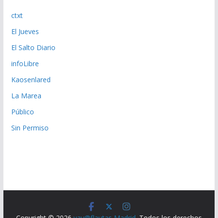
ctxt
El Jueves
El Salto Diario
infoLibre
Kaosenlared
La Marea
Público
Sin Permiso
Copyright © 2026
yay@flautas Madrid
. Todos los derechos