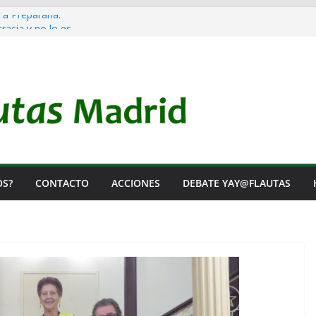
 a Prepararla.
acia y no lo es
el Rearme. Ni un Voto para la Guerra.
as Listas de Espera.
l de Iai@-Yay@flautas
OS?
CONTACTO
ACCIONES
DEBATE YAY@FLAUTAS