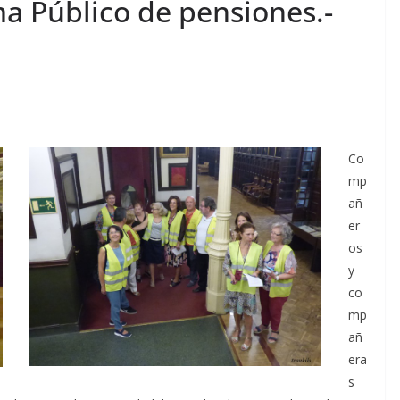
ma Público de pensiones.-
Co
mp
añ
er
os
y
co
mp
añ
era
s