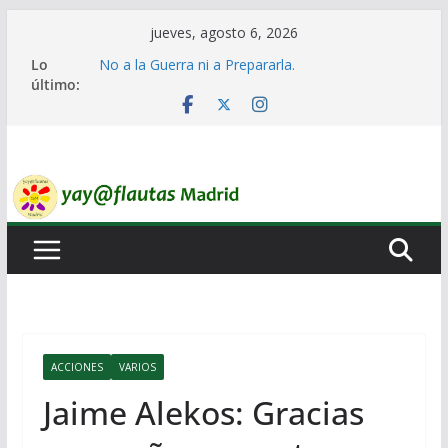
Saltar
jueves, agosto 6, 2026
al
Lo
No a la Guerra ni a Prepararla.
contenido
último:
Lo llaman democracia y no lo es
Ni un Euro para el Rearme. Ni un Voto para la
Guerra.
El Laberinto de las Listas de Espera.
Encuentro Estatal de Iai@-Yay@flautas
ACCIONES
VARIOS
Jaime Alekos: Gracias