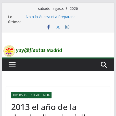
Saltar
sábado, agosto 8, 2026
al
Lo
No a la Guerra ni a Prepararla.
contenido
último:
Lo llaman democracia y no lo es
Ni un Euro para el Rearme. Ni un Voto para la
Guerra.
El Laberinto de las Listas de Espera.
Encuentro Estatal de Iai@-Yay@flautas
DIVERSOS
NO VIOLENCIA
2013 el año de la