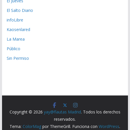
El Jueves
El Salto Diario
infoLibre
Kaosenlared
La Marea
Público
Sin Permiso
Copyright © 2026
yay@flautas Madrid
. Todos los derechos
reservados.
Tema:
ColorMag
por ThemeGrill. Funciona con
WordPress
.