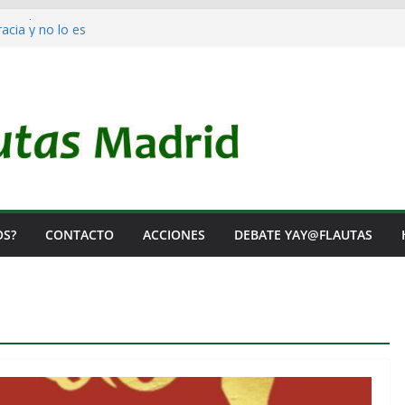
a Prepararla.
cia y no lo es
l Rearme. Ni un Voto para la Guerra.
s Listas de Espera.
 de Iai@-Yay@flautas
OS?
CONTACTO
ACCIONES
DEBATE YAY@FLAUTAS