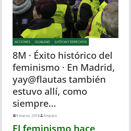
ACCIONES
IGUALDAD
JUSTICIA Y DERECHOS
8M · Éxito histórico del
feminismo · En Madrid,
yay@flautas también
estuvo allí, como
siempre…
9 marzo, 2018
Amparo
El feminismo hace